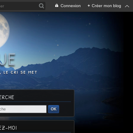
Connexion
+
Créer mon blog
UE
 le cri se met
ERCHE
OK
EZ-MOI