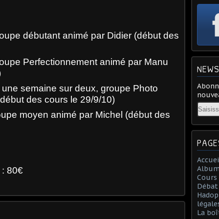
upe débutant animé par Didier (début des
oupe Perfectionnement animé par Manu
NEWS
)
Abonne
 une semaine sur deux, groupe Photo
nouvea
début des cours le 29/9/10)
Email
oupe moyen animé par Michel (début des
PAGE
Accuei
Album
 : 80€
Cours 
Débat 
Hadopi
légal
La boî