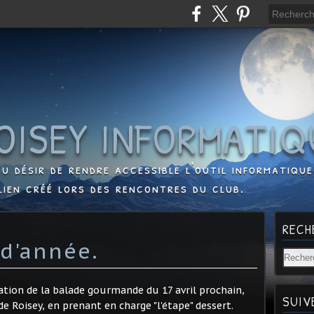
OISEY INFORMATIQ
u désir de rendre accessible l'outil informatique,
lien créé lors des rencontres du club.
RECH
 d'année.
aration de la balade gourmande du 17 avril prochain,
SUIV
e Roisey, en prenant en charge "l'étape" dessert.