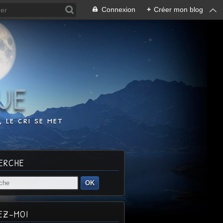
Connexion
+
Créer mon blog
UE
 le cri se met
ERCHE
OK
EZ-MOI