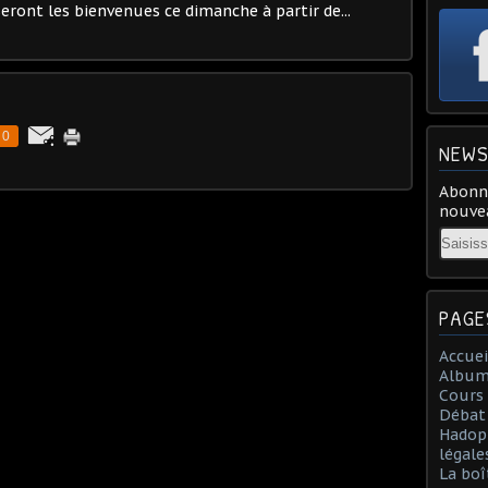
eront les bienvenues ce dimanche à partir de...
0
NEWS
Abonne
nouvea
Email
PAGE
Accuei
Album
Cours 
Débat 
Hadopi
légal
La boî