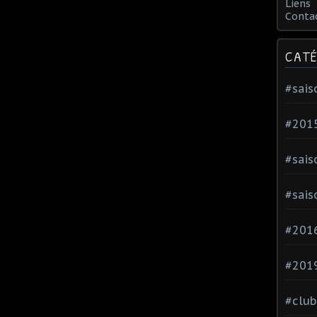
Liens
Conta
CATÉ
#sais
#201
#sais
#sais
#2016
#201
#club